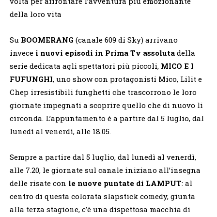
volta per affrontare l’avventura più emozionante
della loro vita
Su
BOOMERANG
(canale 609 di Sky) arrivano
invece
i nuovi episodi in Prima Tv assoluta
della
serie dedicata agli spettatori più piccoli,
MICO E I
FUFUNGHI
, uno show con protagonisti Mico, Lilit e
Chep irresistibili funghetti che trascorrono le loro
giornate impegnati a scoprire quello che di nuovo li
circonda. L’appuntamento è a partire dal 5 luglio, dal
lunedì al venerdì, alle 18.05.
Sempre a partire dal 5 luglio, dal lunedì al venerdì,
alle 7.20, le giornate sul canale iniziano all’insegna
delle risate con
le nuove puntate di
LAMPUT
: al
centro di questa colorata slapstick comedy, giunta
alla terza stagione, c’è una dispettosa macchia di