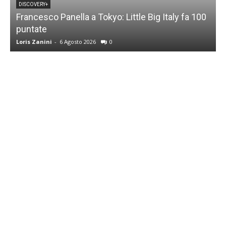
DISCOVERY+
Francesco Panella a Tokyo: Little Big Italy fa 100
puntate
C
Loris Zanini
-
6 Agosto 2026
0
L