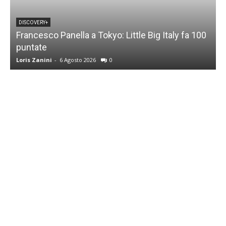
DISCOVERY+
Francesco Panella a Tokyo: Little Big Italy fa 100
puntate
C
Loris Zanini
-
6 Agosto 2026
0
L