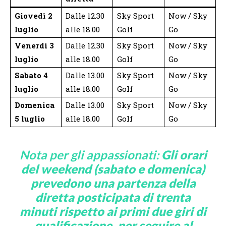
Giovedì 2
Dalle 12.30
Sky Sport
Now / Sky
luglio
alle 18.00
Golf
Go
Venerdì 3
Dalle 12.30
Sky Sport
Now / Sky
luglio
alle 18.00
Golf
Go
Sabato 4
Dalle 13.00
Sky Sport
Now / Sky
luglio
alle 18.00
Golf
Go
Domenica
Dalle 13.00
Sky Sport
Now / Sky
5 luglio
alle 18.00
Golf
Go
Nota per gli appassionati:
Gli orari
del weekend (sabato e domenica)
prevedono una partenza della
diretta posticipata di trenta
minuti rispetto ai primi due giri di
qualificazione, per seguire al