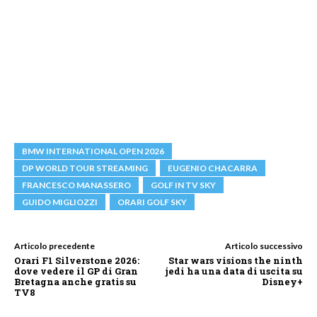
BMW INTERNATIONAL OPEN 2026
DP WORLD TOUR STREAMING
EUGENIO CHACARRA
FRANCESCO MANASSERO
GOLF IN TV SKY
GUIDO MIGLIOZZI
ORARI GOLF SKY
Articolo precedente
Articolo successivo
Orari F1 Silverstone 2026:
Star wars visions the ninth
dove vedere il GP di Gran
jedi ha una data di uscita su
Bretagna anche gratis su
Disney+
TV8