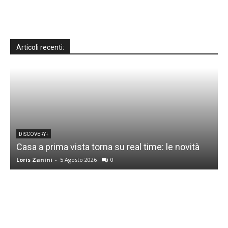
Articoli recenti:
DISCOVERY+
Casa a prima vista torna su real time: le novità
M
Loris Zanini
-
5 Agosto 2026
0
L