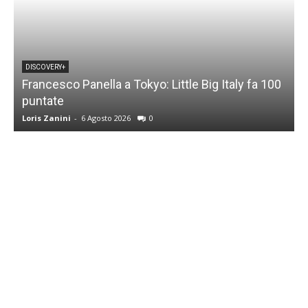
DISCOVERY+
Francesco Panella a Tokyo: Little Big Italy fa 100
puntate
C
Loris Zanini
-
6 Agosto 2026
0
L