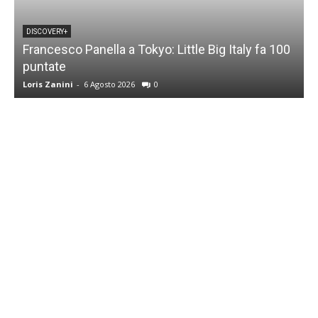
DISCOVERY+
Francesco Panella a Tokyo: Little Big Italy fa 100
puntate
C
Loris Zanini
-
6 Agosto 2026
0
L