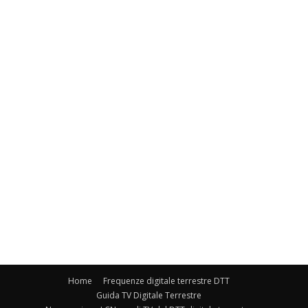
Home
Frequenze digitale terrestre DTT
Guida TV Digitale Terrestre