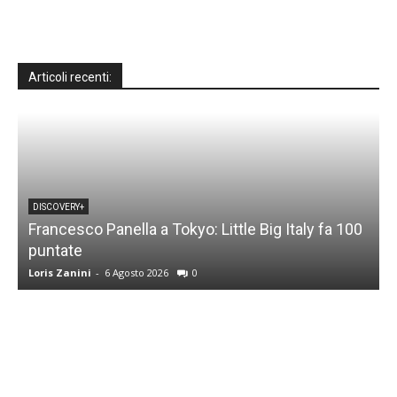
Articoli recenti:
DISCOVERY+
Francesco Panella a Tokyo: Little Big Italy fa 100
puntate
C
Loris Zanini
-
6 Agosto 2026
0
L