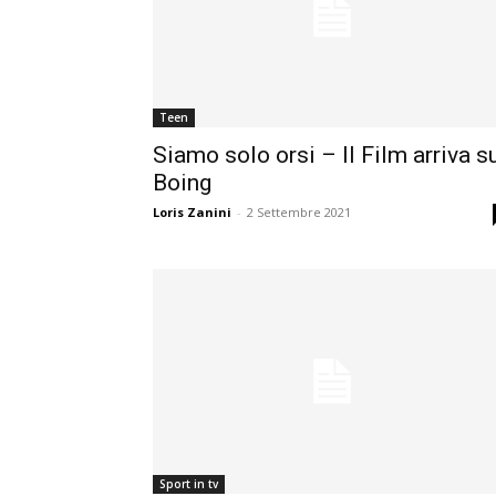
Teen
Siamo solo orsi – Il Film arriva s
Boing
Loris Zanini
-
2 Settembre 2021
Sport in tv