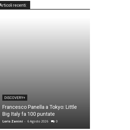
Articoli recenti:
DISCOVERY+
DISCOVERY+
Francesco Panella a Tokyo: Little
Casa a prima vi
Big Italy fa 100 puntate
time: le novità
Loris Zanini
-
6 Agosto 2026
0
Loris Zanini
-
5 Ago