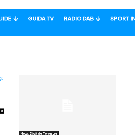
UIDE
GUIDA TV
RADIO DAB
SPORT I
0
News Digitale Terrestre