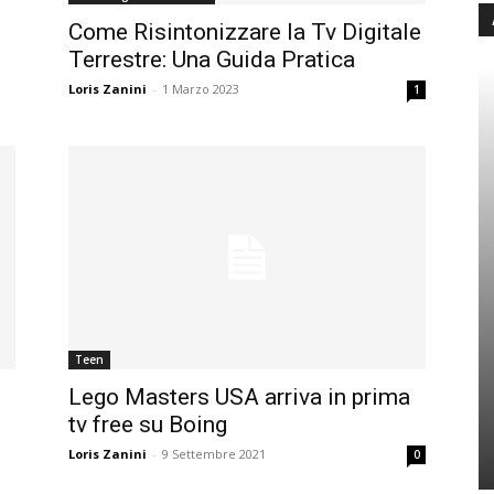
Come Risintonizzare la Tv Digitale
Terrestre: Una Guida Pratica
Loris Zanini
-
1 Marzo 2023
1
Teen
Lego Masters USA arriva in prima
tv free su Boing
Loris Zanini
-
9 Settembre 2021
0