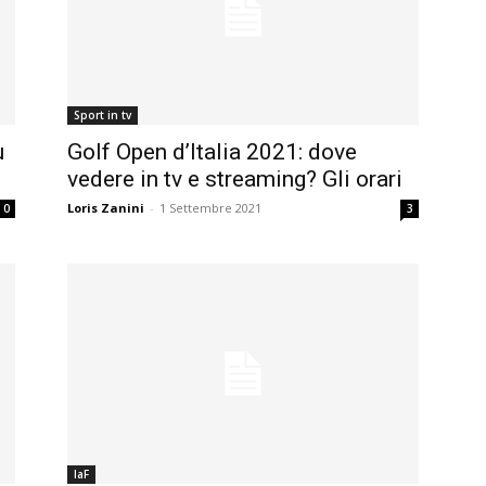
Sport in tv
u
Golf Open d’Italia 2021: dove
vedere in tv e streaming? Gli orari
Loris Zanini
-
1 Settembre 2021
0
3
laF