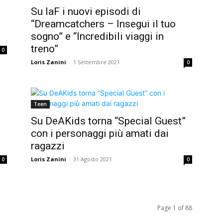
Su laF i nuovi episodi di
“Dreamcatchers – Insegui il tuo
sogno” e “Incredibili viaggi in
treno”
0
Loris Zanini
-
1 Settembre 2021
0
Teen
Su DeAKids torna “Special Guest”
con i personaggi più amati dai
ragazzi
Loris Zanini
-
31 Agosto 2021
0
0
Page 1 of 88