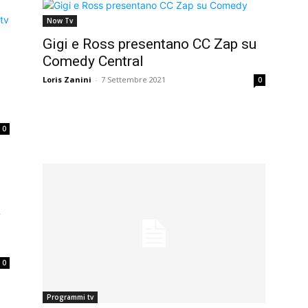
Now Tv
Gigi e Ross presentano CC Zap su
Comedy Central
Loris Zanini
-
7 Settembre 2021
0
0
a
0
Programmi tv