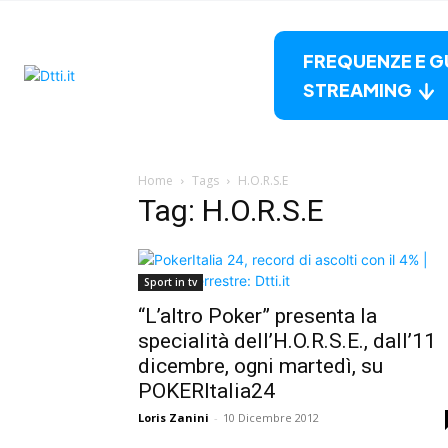
FREQUENZE E G
STREAMING
Home
Tags
H.O.R.S.E
Tag: H.O.R.S.E
Sport in tv
“L’altro Poker” presenta la
specialità dell’H.O.R.S.E., dall’11
dicembre, ogni martedì, su
POKERItalia24
Loris Zanini
-
10 Dicembre 2012