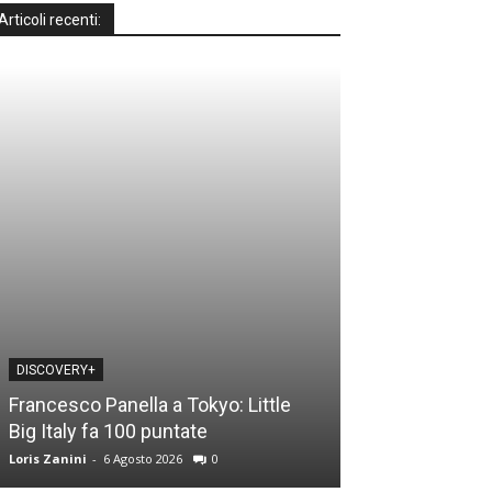
Articoli recenti:
DISCOVERY+
DISCOVERY+
Francesco Panella a Tokyo: Little
Casa a prima vi
Big Italy fa 100 puntate
time: le novità
Loris Zanini
-
6 Agosto 2026
0
Loris Zanini
-
5 Ago