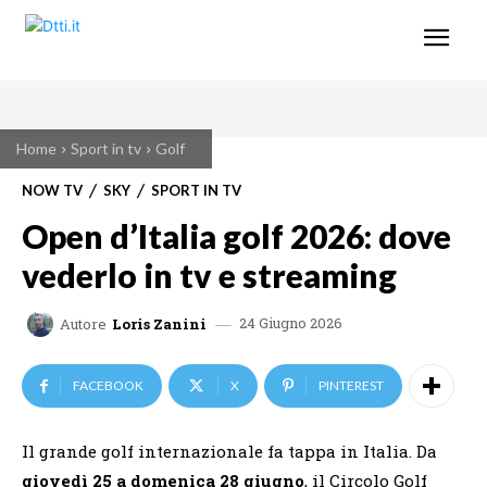
Home
Sport in tv
Golf
NOW TV
SKY
SPORT IN TV
Open d’Italia golf 2026: dove
vederlo in tv e streaming
24 Giugno 2026
Autore
Loris Zanini
FACEBOOK
X
PINTEREST
Il grande golf internazionale fa tappa in Italia. Da
giovedì 25 a domenica 28 giugno
, il Circolo Golf