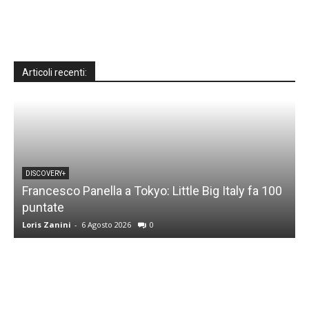
Articoli recenti:
DISCOVERY+
Francesco Panella a Tokyo: Little Big Italy fa 100
puntate
C
Loris Zanini
-
6 Agosto 2026
0
L