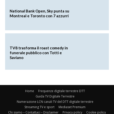
National Bank Open, Sky punta su
Montreal e Toronto con 7 azzurri
TV8 trasforma il roast comedy in
funerale pubblico con Totti e
Saviano
Home
Frequenze digitale terrestre DTT
Guida TV Digitale Terrestre
Numerazione LCN canali TV del DTT digitale terrestre
Streaming TV e sport
Mediaset Premium
Chi siamo – Contattaci – Disclaimer
Privacy policy
Cookie policy