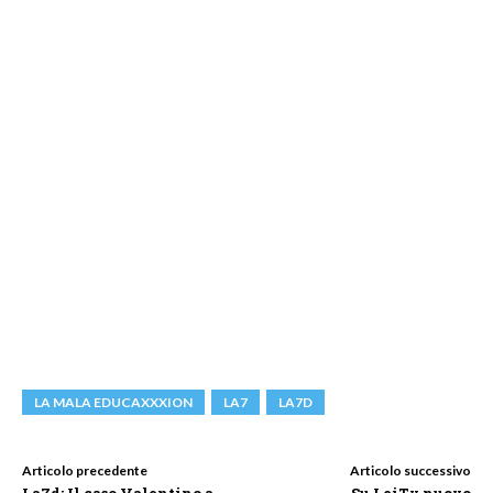
LA MALA EDUCAXXXION
LA7
LA7D
Articolo precedente
Articolo successivo
La7d: Il caso Valentino a
Su LeiTv nuovo