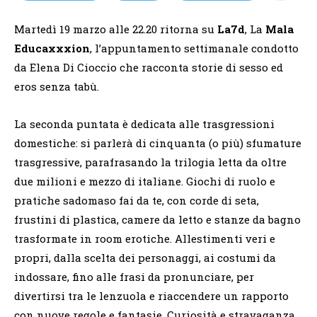
Martedì 19 marzo alle 22.20 ritorna su
La7d
, La
Mala
Educaxxxion
, l’appuntamento settimanale condotto
da Elena Di Cioccio che racconta storie di sesso ed
eros senza tabù.
La seconda puntata è dedicata alle trasgressioni
domestiche: si parlerà di cinquanta (o più) sfumature
trasgressive, parafrasando la trilogia letta da oltre
due milioni e mezzo di italiane. Giochi di ruolo e
pratiche sadomaso fai da te, con corde di seta,
frustini di plastica, camere da letto e stanze da bagno
trasformate in room erotiche. Allestimenti veri e
propri, dalla scelta dei personaggi, ai costumi da
indossare, fino alle frasi da pronunciare, per
divertirsi tra le lenzuola e riaccendere un rapporto
con nuove regole e fantasie. Curiosità e stravaganza