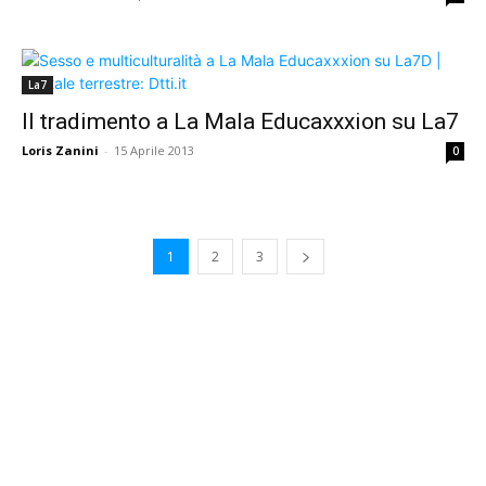
La7
Il tradimento a La Mala Educaxxxion su La7
Loris Zanini
-
15 Aprile 2013
0
1
2
3