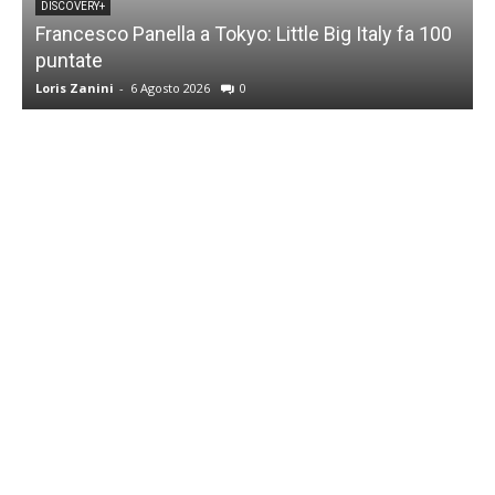
DISCOVERY+
Francesco Panella a Tokyo: Little Big Italy fa 100
puntate
C
Loris Zanini
-
6 Agosto 2026
0
L