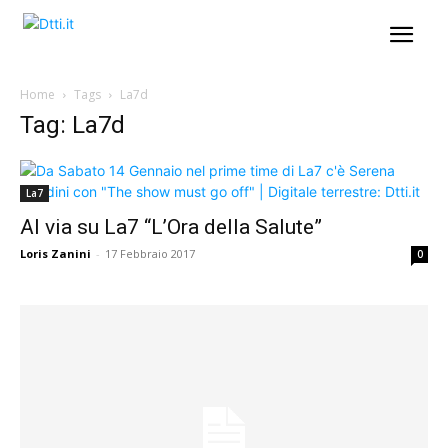
Home
Tags
La7d
Tag: La7d
La7
Al via su La7 “L’Ora della Salute”
Loris Zanini
-
17 Febbraio 2017
0