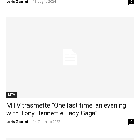
Loris Zanini
-
18 Luglio 2024
0
MTV
MTV trasmette “One last time: an evening
with Tony Bennett e Lady Gaga”
Loris Zanini
-
14 Gennaio 2022
0