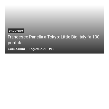
DISCOVERY+
Francesco Panella a Tokyo: Little Big Italy fa 100
puntate
C
Loris Zanini
-
6 Agosto 2026
0
L