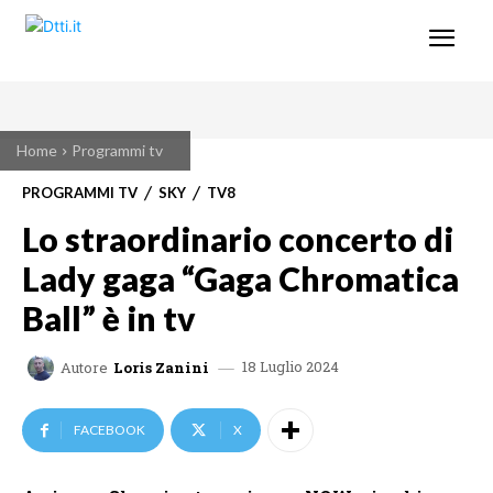
Home
Programmi tv
PROGRAMMI TV
SKY
TV8
Lo straordinario concerto di
Lady gaga “Gaga Chromatica
Ball” è in tv
18 Luglio 2024
Autore
Loris Zanini
FACEBOOK
X