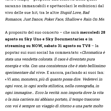
saranno immancabili e spettacolari le esibizioni dal
vivo delle sue hit, tra le altre
Stupid Love
,
Bad
Romance
,
Just Dance
,
Poker Face
,
Shallow
e
Rain On Me
.
A proposito del suo concerto – che sarà
mercoledì 28
agosto su Sky Uno e Sky Documentaries e in
streaming su NOW, sabato 31 agosto su TV8
– la
popstar sui suoi social ha commentato: «
Chromatica è
stata una vendetta colorata. Il caos è diventato pura
energia e vita. Con una consistenza che è stato bellissimo
sperimentare dal vivo
». E ancora, parlando ai suoi fan:
«
Vi amo, monsters, più di quanto possa dire. Vedetevi in
ogni voce, in ogni scelta stilistica, nella coreografia, in
ogni immagine… Ecco la verità: non importa dove la vita
o la mia carriera mi abbiano portato, il tempo trascorso
con voi è sempre un viaggio di ritorno a una parte molto