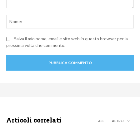
Commento:
No
Salva il mio nome, email e sito web in questo browser per la
prossima volta che commento.
Articoli correlati
ALL
ALTRO