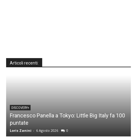
Articoli recenti:
DISCOVERY+
Francesco Panella a Tokyo: Little Big Italy fa 100
puntate
C
Loris Zanini
-
6 Agosto 2026
0
L