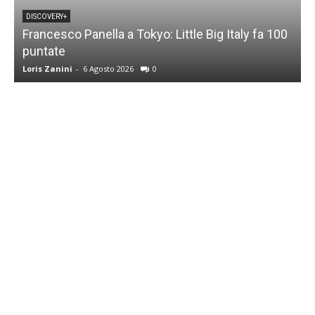
DISCOVERY+
Francesco Panella a Tokyo: Little Big Italy fa 100
puntate
C
Loris Zanini
-
6 Agosto 2026
0
L