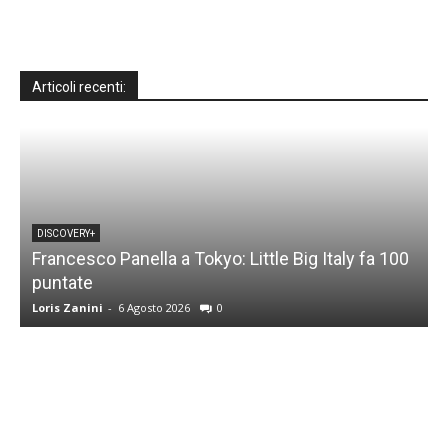
Articoli recenti:
DISCOVERY+
Francesco Panella a Tokyo: Little Big Italy fa 100
puntate
C
Loris Zanini
-
6 Agosto 2026
0
L