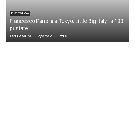
DISCOVERY+
Francesco Panella a Tokyo: Little Big Italy fa 100
puntate
C
Loris Zanini
-
6 Agosto 2026
0
L