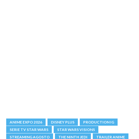
ANIME EXPO 2026
DISNEY PLUS
PRODUCTION IG
SERIE TV STAR WARS
STAR WARS VISIONS
STREAMING AGOSTO
THE NINTH JEDI
TRAILER ANIME