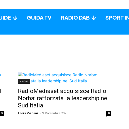
UIDE
GUIDA TV
RADIO DAB
SPORT I
Radio
li
RadioMediaset acquisisce Radio
Norba: rafforzata la leadership nel
Sud Italia
Loris Zanini
-
9 Dicembre 2025
0
0