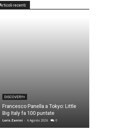
Articoli recenti:
DISCOVERY+
DISCOVERY+
Francesco Panella a Tokyo: Little
Casa a prima vi
Big Italy fa 100 puntate
time: le novità
Loris Zanini
-
6 Agosto 2026
0
Loris Zanini
-
5 Ago