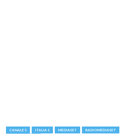
CANALE 5
ITALIA 1
MEDIASET
RADIOMEDIASET