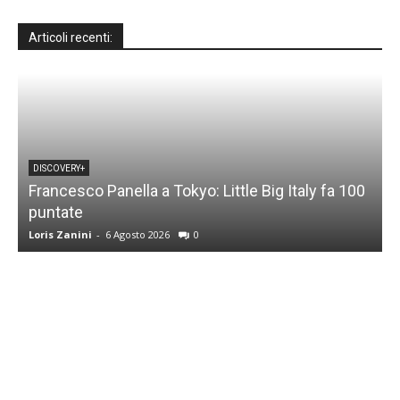
Articoli recenti:
DISCOVERY+
Francesco Panella a Tokyo: Little Big Italy fa 100
puntate
C
Loris Zanini
-
6 Agosto 2026
0
L