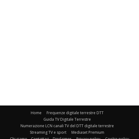
Home
Frequenze digitale terrestre DTT
Guida TV Digitale Terrestre
Numerazione LCN canali TV del DTT digitale terrestre
Streaming TV e sport
Mediaset Premium
Chi siamo – Contattaci – Disclaimer
Privacy policy
Cookie policy