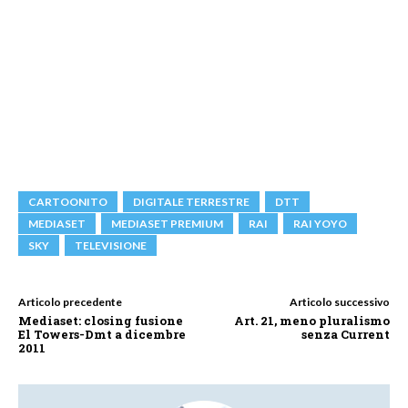
CARTOONITO
DIGITALE TERRESTRE
DTT
MEDIASET
MEDIASET PREMIUM
RAI
RAI YOYO
SKY
TELEVISIONE
Articolo precedente
Articolo successivo
Mediaset: closing fusione
Art. 21, meno pluralismo
El Towers-Dmt a dicembre
senza Current
2011