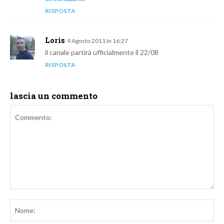
RISPOSTA
Loris
9 Agosto 2011 In 16:27
il canale partirà ufficialmente il 22/08
RISPOSTA
lascia un commento
Commento:
No