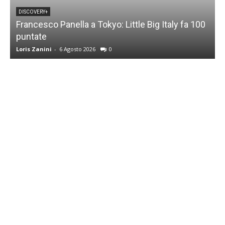
DISCOVERY+
Francesco Panella a Tokyo: Little Big Italy fa 100
puntate
C
Loris Zanini
-
6 Agosto 2026
0
L