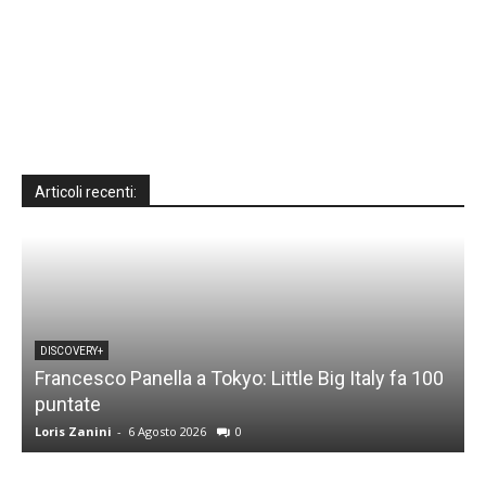
Articoli recenti:
DISCOVERY+
Francesco Panella a Tokyo: Little Big Italy fa 100
puntate
C
Loris Zanini
-
6 Agosto 2026
0
L