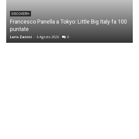
DISCOVERY+
Francesco Panella a Tokyo: Little Big Italy fa 100
puntate
C
Loris Zanini
-
6 Agosto 2026
0
L