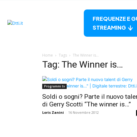
FREQUENZE E G
STREAMING
Home
Tags
The Winner is…
Tag: The Winner is…
Programmi tv
Soldi o sogni? Parte il nuovo tale
di Gerry Scotti “The winner is…”
Loris Zanini
-
16 Novembre 2012