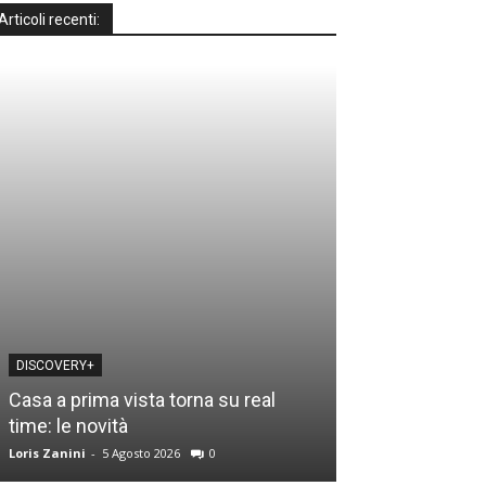
Articoli recenti:
DISCOVERY+
MOTO GP
Casa a prima vista torna su real
Motomondiale a
time: le novità
guida tv e gli o
Loris Zanini
-
5 Agosto 2026
0
Loris Zanini
-
3 Ago