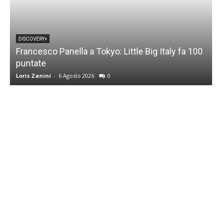
DISCOVERY+
Francesco Panella a Tokyo: Little Big Italy fa 100
puntate
C
Loris Zanini
-
6 Agosto 2026
0
L