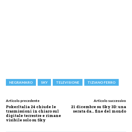
NEGRAMARO
SKY
TELEVISIONE
TIZIANO FERRO
Articolo precedente
Articolo successivo
PokerItalia 24 chiude le
21 dicembre su Sky 3D: una
trasmissioni in chiaro sul
serata da… fine del mondo
digitale terrestre e rimane
visibile solo su Sky