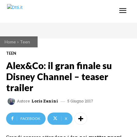
Home
Teen
TEEN
Alex&Co: il gran finale su
Disney Channel – teaser
trailer
5 Giugno 2017
Autore
Loris Zanini
FACEBOOK
X
Grandi soprese attendono i fan nei
quattro nuovi