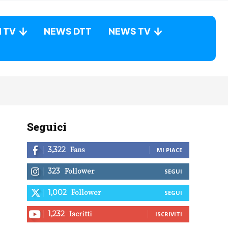
N TV
NEWS DTT
NEWS TV
Seguici
Fans
3,322
MI PIACE
Follower
323
SEGUI
Follower
1,002
SEGUI
Iscritti
1,232
ISCRIVITI