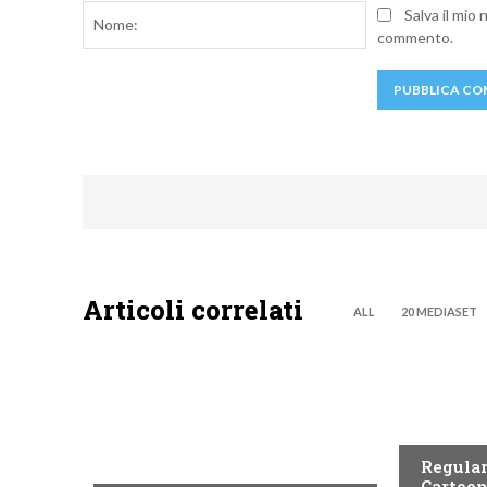
Nome:
Salva il mio
commento.
Articoli correlati
ALL
20 MEDIASET
TEEN
TEEN
Regular
Cartoon