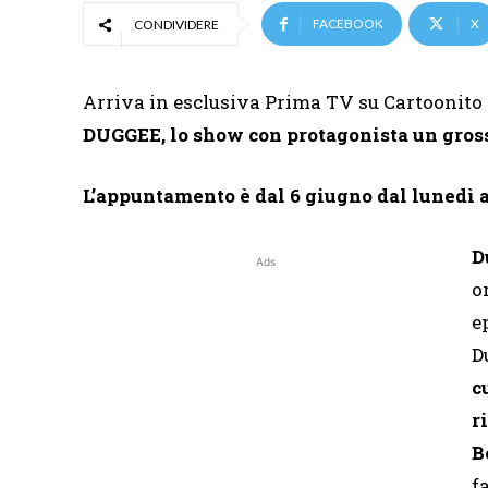
FACEBOOK
X
CONDIVIDERE
Arriva in esclusiva Prima TV su Cartoonito 
DUGGEE, lo show con protagonista un gross
L’appuntamento è dal 6 giugno dal lunedì al
D
Ads
o
e
D
c
r
B
f