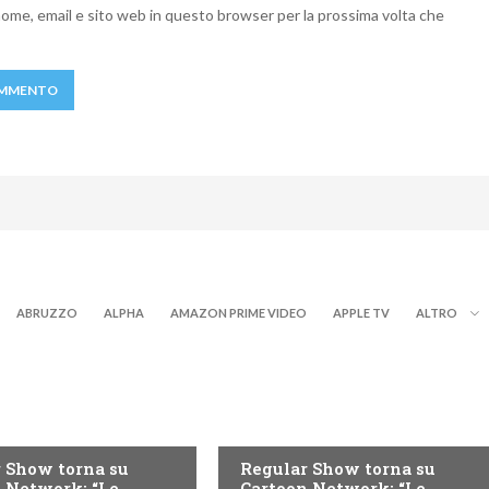
 nome, email e sito web in questo browser per la prossima volta che
ABRUZZO
ALPHA
AMAZON PRIME VIDEO
APPLE TV
ALTRO
TEEN
 Show torna su
Regular Show torna su
 Network: “Le
Cartoon Network: “Le