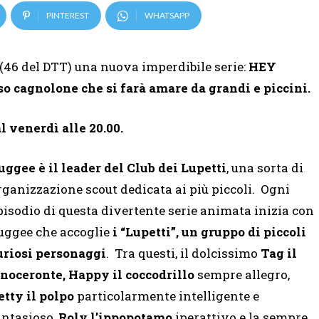
PINTEREST
WHATSAPP
(46 del DTT) una nuova imperdibile serie:
HEY
o cagnolone che si farà amare da grandi e piccini.
 venerdì alle 20.00.
uggee è il leader del Club dei Lupetti
, una sorta di
rganizzazione scout dedicata ai più piccoli. Ogni
pisodio di questa divertente serie animata inizia con
uggee che accoglie
i “Lupetti”, un gruppo di piccoli
uriosi personaggi
. Tra questi, il dolcissimo
Tag il
inoceronte, Happy il coccodrillo
sempre allegro,
etty il polpo
particolarmente intelligente e
antasioso,
Roly l’ippopotamo
iperattivo e la sempre