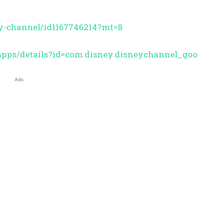
y-channel/
id1167746214?mt=8
apps/details?id=com.
disney.disneychannel_goo
Ads