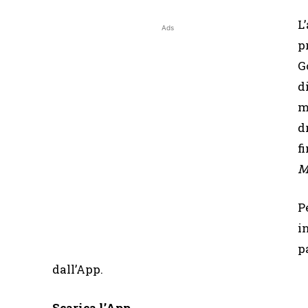
L
Ads
p
G
d
m
d
f
M
P
i
p
dall’App.
Scarica l’App