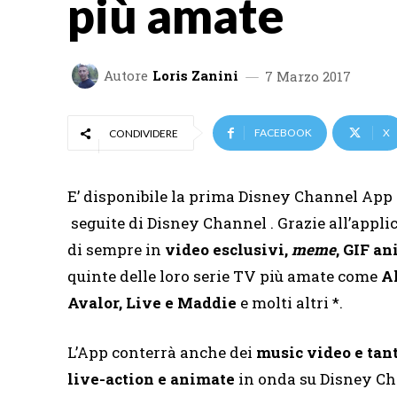
più amate
Autore
Loris Zanini
7 Marzo 2017
FACEBOOK
X
CONDIVIDERE
E’ disponibile la prima Disney Channel App c
seguite di Disney Channel . Grazie all’appli
di sempre in
video esclusivi,
meme
, GIF a
quinte delle loro serie TV più amate come
A
Avalor, Live e Maddie
e molti altri *.
L’App conterrà anche dei
music video e tant
live-action e animate
in onda su Disney Cha