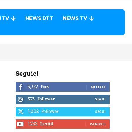
N TV
NEWS DTT
NEWS TV
Seguici
Fans
3,322
MI PIACE
Follower
323
SEGUI
Follower
1,002
SEGUI
Iscritti
1,232
ISCRIVITI