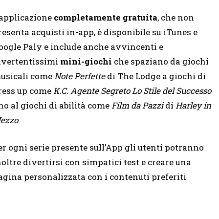
’applicazione
completamente gratuita
, che non
resenta acquisti in-app, è disponibile su iTunes e
oogle Paly e include anche avvincenti e
ivertentissimi
mini-giochi
che spaziano da giochi
usicali come
Note Perfette
di The Lodge a giochi di
ress up come
K.C. Agente Segreto Lo Stile del Successo
ino al giochi di abilità come
Film da Pazzi
di
Harley in
ezzo
.
er ogni serie presente sull’App gli utenti potranno
noltre divertirsi con simpatici test e creare una
agina personalizzata con i contenuti preferiti