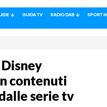
UIDE
GUIDA TV
RADIO DAB
SPORT I
a Disney
n contenuti
 dalle serie tv