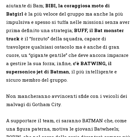
aiutante di Bam;
BIBI, la coraggiosa moto di
Batgirl
è la più veloce del gruppo ma anche la più
impulsiva e spesso si tuffa nelle missioni senza aver
prima definito una strategia;
BUFF, il Bat monster
truck
è il “forzuto” della squadra, capace di
travolgere qualsiasi ostacolo ma è anche di gran
cuore, un “gigante gentile” che deve ancora imparare
a gestire la sua forza; infine,
c’è BATWING, il
supersonico jet di Batman
, il più intelligente e
sicuro membro del gruppo.
Non mancheranno avvincenti sfide con i veicoli dei
malvagi di Gotham City.
A supportare il team, ci saranno BATMAN che, come
una figura paterna, motiva le giovani Batwheels;
ROBIN, che nel corso della serie diventerà sempre più