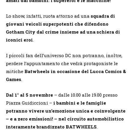
amati dai bambini: i supereroi e le macchine!
Lo show, infatti, ruota attorno ad una
squadra di
giovani veicoli superpotenti che difendono
Gotham City dal crime insieme ad una schiera di
iconici eroi
.
I piccoli fan dell’universo DC non potranno, inoltre,
perdere l’appuntamento che vedrà protagoniste le
mitiche
Batwheels in occasione del Lucca Comics &
Games
.
Dal 1° al 5 novembre
– dalle 10.00 alle 19.00 presso
Piazza Guidiccioni –
i bambini e le famiglie
potranno vivere un’emozione unica e coinvolgente
– e a zero emissioni! – nel circuito automobilistico
interamente brandizzato BATWHEELS
.