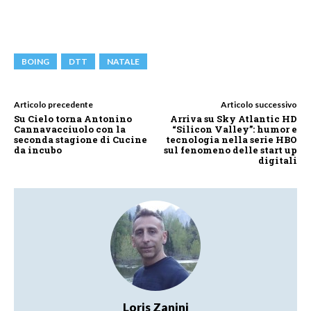
BOING
DTT
NATALE
Articolo precedente
Articolo successivo
Su Cielo torna Antonino
Arriva su Sky Atlantic HD
Cannavacciuolo con la
“Silicon Valley”: humor e
seconda stagione di Cucine
tecnologia nella serie HBO
da incubo
sul fenomeno delle start up
digitali
Loris Zanini