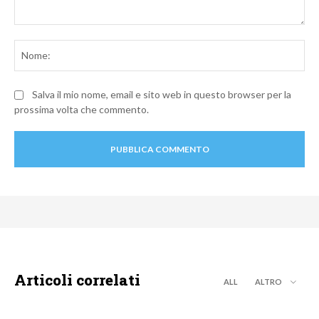
Commento:
No
Salva il mio nome, email e sito web in questo browser per la
prossima volta che commento.
Articoli correlati
ALL
ALTRO