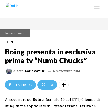
Home
Teen
TEEN
Boing presenta in esclusiva
prima tv “Numb Chucks”
6 Novembre 2014
Autore
Loris Zanini
FACEBOOK
X
A novembre su
Boing
(canale 40 del DTT) è tempo di
kung fu ma sopratutto di… grandi risate. Arriva in