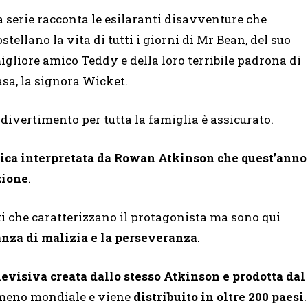
a serie racconta le esilaranti disavventure che
ostellano la vita di tutti i giorni di Mr Bean, del suo
igliore amico Teddy e della loro terribile padrona di
asa, la signora Wicket.
l divertimento per tutta la famiglia è assicurato.
nica interpretata da Rowan Atkinson che quest’anno
zione
.
ti che caratterizzano il protagonista ma sono qui
anza di malizia e la perseveranza
.
levisiva creata dallo stesso Atkinson e prodotta dal
omeno mondiale e viene
distribuito in oltre 200 paesi
.