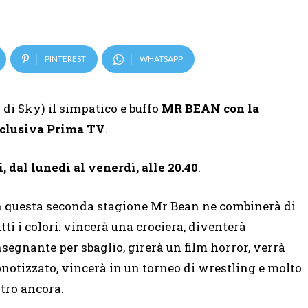
PINTEREST
WHATSAPP
i Sky) il simpatico e buffo
MR BEAN con la
sclusiva Prima TV
.
ni, dal lunedì al venerdì, alle 20.40
.
n questa seconda stagione Mr Bean ne combinerà di
utti i colori: vincerà una crociera, diventerà
nsegnante per sbaglio, girerà un film horror, verrà
pnotizzato, vincerà in un torneo di wrestling e molto
ltro ancora.