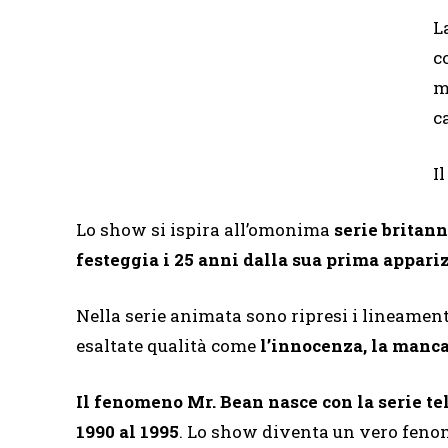
L
c
m
c
I
Lo show si ispira all’omonima
serie britan
festeggia i 25 anni dalla sua prima appari
Nella serie animata sono ripresi i lineamen
esaltate qualità come
l’innocenza, la manc
Il fenomeno Mr. Bean nasce con la serie te
1990 al 1995
. Lo show diventa un vero fen