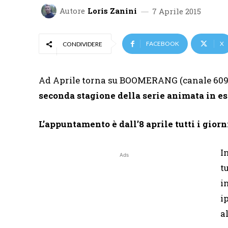
Autore
Loris Zanini
7 Aprile 2015
FACEBOOK
X
CONDIVIDERE
Ad Aprile torna su BOOMERANG (canale 609 d
seconda stagione della serie animata in e
L’appuntamento è dall’
8 aprile tutti i gior
I
Ads
t
i
i
a