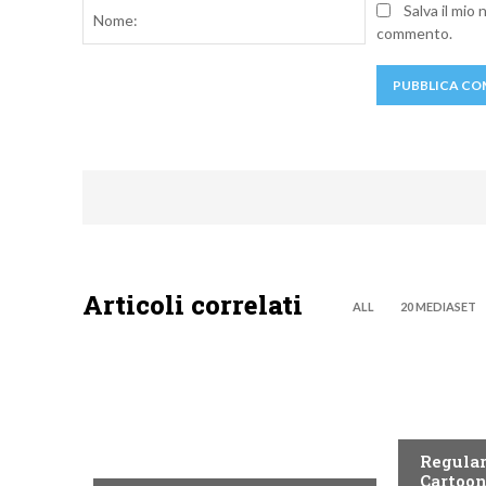
Nome:
Salva il mio
commento.
Articoli correlati
ALL
20 MEDIASET
TEEN
TEEN
Regular
Cartoon