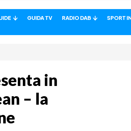
UIDE
GUIDA TV
RADIO DAB
SPORT I
senta in
an – la
ne