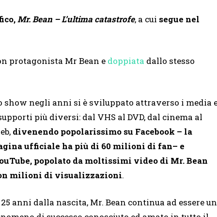
ico,
Mr. Bean – L’ultima catastrofe
, a cui
segue nel
n protagonista Mr Bean e
doppiata
dallo stesso
o show negli anni si è sviluppato attraverso i media 
 supporti più diversi: dal VHS al DVD, dal cinema al
eb,
divenendo popolarissimo su Facebook – la
agina ufficiale ha più di 60 milioni di fan– e
ouTube, popolato da moltissimi video di Mr. Bean
on milioni di visualizzazioni
.
 25 anni dalla nascita, Mr. Bean continua ad essere un
enomeno di successo conosciuto ed amato in tutto il