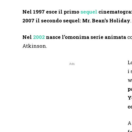
Nel 1997 esce il primo
sequel
cinematograf
2007 il secondo sequel: Mr. Bean’s Holiday
.
Nel
2002
nasce l’omonima serie animata
co
Atkinson.
L
Ads
i
w
p
Y
c
A
f