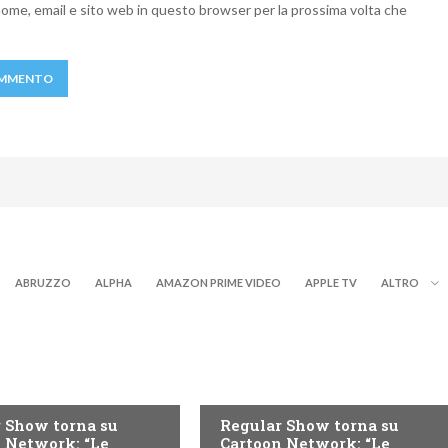
 nome, email e sito web in questo browser per la prossima volta che
ABRUZZO
ALPHA
AMAZON PRIME VIDEO
APPLE TV
ALTRO
TEEN
 Show torna su
Regular Show torna su
 Network: “Le
Cartoon Network: “Le