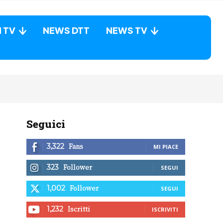
N TV
NEWS DTT
NEWS TV
Seguici
Fans
3,322
MI PIACE
Follower
323
SEGUI
Follower
1,002
SEGUI
Iscritti
1,232
ISCRIVITI