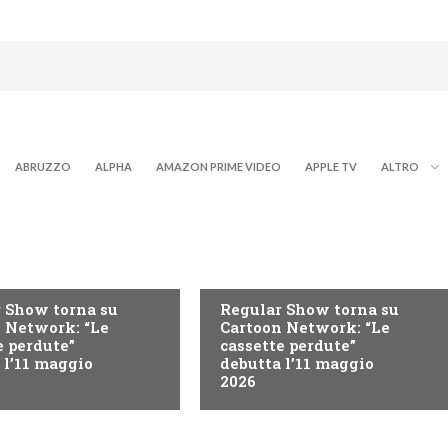
ABRUZZO
ALPHA
AMAZON PRIME VIDEO
APPLE TV
ALTRO
TEEN
 Show torna su
Regular Show torna su
 Network: “Le
Cartoon Network: “Le
e perdute”
cassette perdute”
 l’11 maggio
debutta l’11 maggio
2026