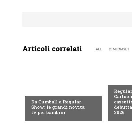
Articoli correlati
ALL
20 MEDIASET
TEEN
TEEN
Regular
Cartoon
Da Gumball a Regular
cassett
Show: le grandi novità
debutta
tv per bambini
2026