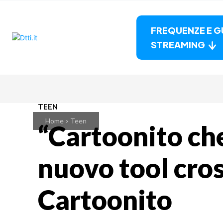
FREQUENZE E G
STREAMING
TEEN
Home
Teen
“Cartoonito ch
nuovo tool cros
Cartoonito