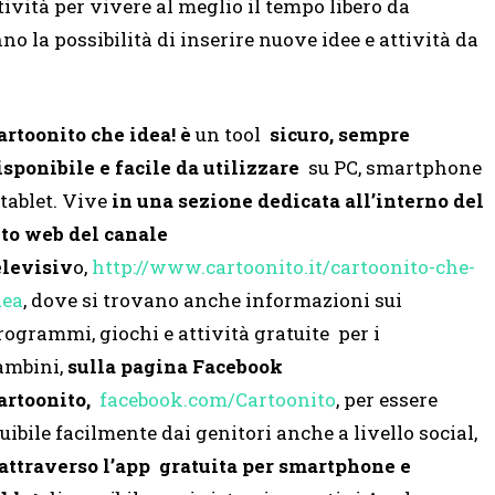
ività per vivere al meglio il tempo libero da
no la possibilità di inserire nuove idee e attività da
artoonito che idea!
è
un tool
sicuro, sempre
isponibile e facile da utilizzare
su PC, smartphone
 tablet. Vive
in una sezione dedicata all’interno del
ito web del canale
elevisiv
o,
http://www.cartoonito.it/
cartoonito-che-
dea
, dove si trovano anche informazioni sui
rogrammi, giochi e attività gratuite per i
ambini,
sulla pagina Facebook
artoonito,
facebook.com/Cartoonito
, per essere
ruibile facilmente dai genitori anche a livello social,
attraverso l’app gratuita
per smartphone e