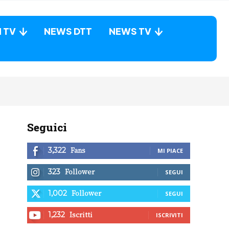
N TV
NEWS DTT
NEWS TV
Seguici
Fans
3,322
MI PIACE
Follower
323
SEGUI
Follower
1,002
SEGUI
Iscritti
1,232
ISCRIVITI