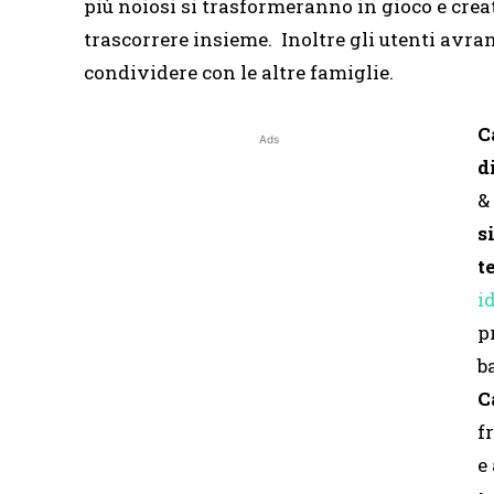
più noiosi si trasformeranno in gioco e creat
trascorrere insieme. Inoltre gli utenti avran
condividere con le altre famiglie.
C
Ads
d
&
s
t
i
p
b
C
f
e