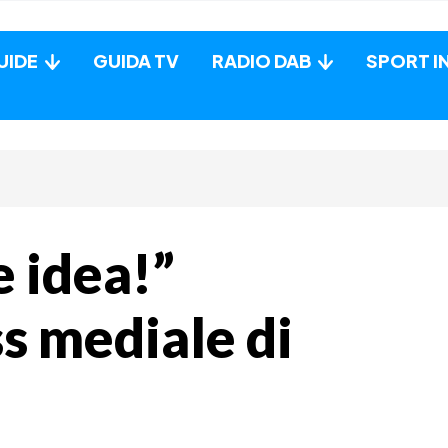
UIDE
GUIDA TV
RADIO DAB
SPORT I
e idea!”
s mediale di