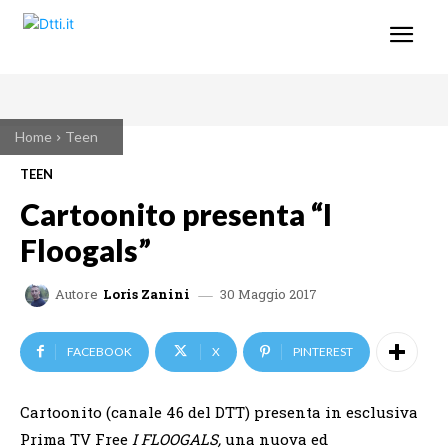
Home
Teen
TEEN
Cartoonito presenta “I
Floogals”
30 Maggio 2017
Autore
Loris Zanini
FACEBOOK
X
PINTEREST
Cartoonito (canale 46 del DTT) presenta in esclusiva
Prima TV Free
I FLOOGALS,
una nuova ed