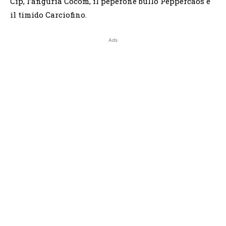
Cip, l’anguria Cocom, il peperone bullo Peppercaos e
il timido Carciofino.
Ads