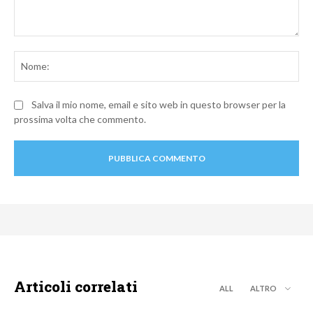
Commento:
No
Salva il mio nome, email e sito web in questo browser per la
prossima volta che commento.
Articoli correlati
ALL
ALTRO