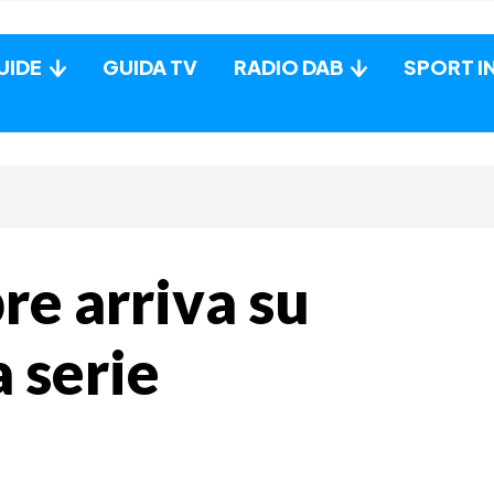
UIDE
GUIDA TV
RADIO DAB
SPORT I
re arriva su
a serie