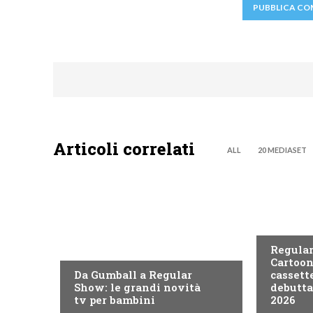
Articoli correlati
ALL
20 MEDIASET
TEEN
TEEN
Regular
Cartoon
Da Gumball a Regular
cassett
Show: le grandi novità
debutta
tv per bambini
2026