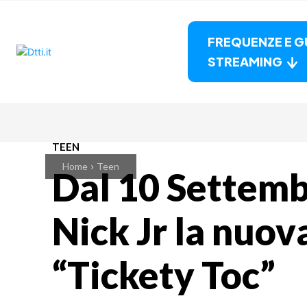
FREQUENZE E G
STREAMING
TEEN
Home
Teen
Dal 10 Settemb
Nick Jr la nuov
“Tickety Toc”