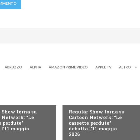
ABRUZZO
ALPHA
AMAZON PRIME VIDEO
APPLE TV
ALTRO
TEEN
 Show torna su
Regular Show torna su
 Network: “Le
Cartoon Network: “Le
e perdute”
cassette perdute”
 l’11 maggio
debutta l’11 maggio
2026