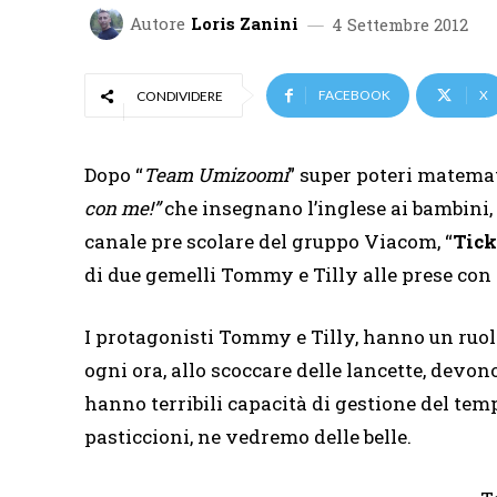
Autore
Loris Zanini
4 Settembre 2012
FACEBOOK
X
CONDIVIDERE
Dopo “
Team Umizoomi
” super poteri matemati
con me!”
che insegnano l’inglese ai bambini, 
canale pre scolare del gruppo Viacom, “
Tick
di due gemelli Tommy e Tilly alle prese con 
I protagonisti Tommy e Tilly, hanno un ruol
ogni ora, allo scoccare delle lancette, devono
hanno terribili capacità di gestione del tem
pasticcioni, ne vedremo delle belle.