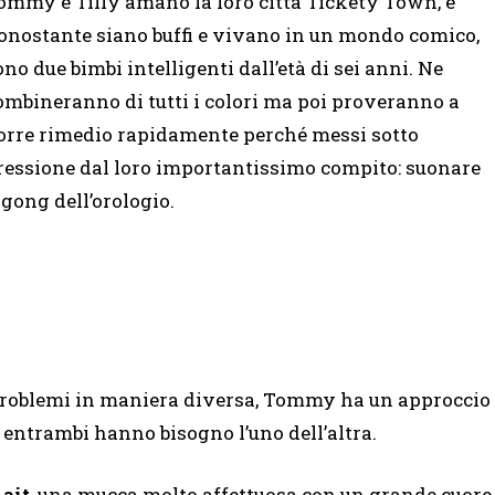
ommy e Tilly amano la loro città Tickety Town, e
onostante siano buffi e vivano in un mondo comico,
ono due bimbi intelligenti dall’età di sei anni. Ne
ombineranno di tutti i colori ma poi proveranno a
orre rimedio rapidamente perché messi sotto
ressione dal loro importantissimo compito: suonare
l gong dell’orologio.
i problemi in maniera diversa, Tommy ha un approccio
, entrambi hanno bisogno l’uno dell’altra.
ait
, una mucca molto affettuosa con un grande cuore