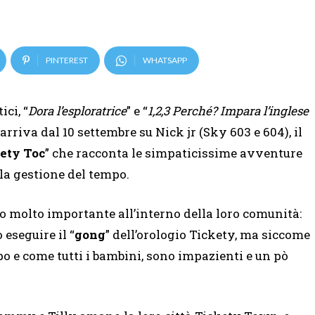
PINTEREST
WHATSAPP
ci, “
Dora l’esploratrice
” e “
1,2,3 Perché? Impara l’inglese
arriva dal 10 settembre su Nick jr (Sky 603 e 604), il
ety Toc
” che racconta le simpaticissime avventure
la gestione del tempo.
o molto importante all’interno della loro comunità:
 eseguire il “
gong
” dell’orologio Tickety, ma siccome
po e come tutti i bambini, sono impazienti e un pò