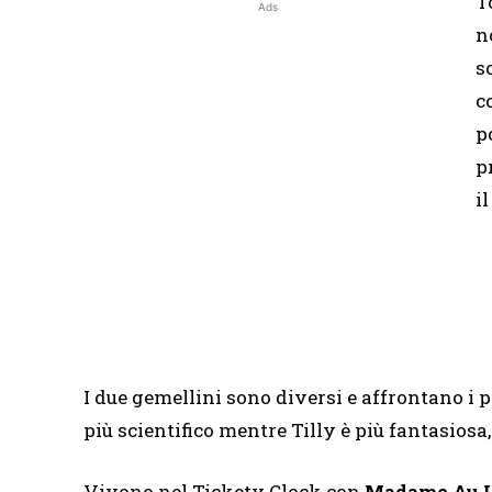
T
Ads
n
s
c
p
p
i
I due gemellini sono diversi e affrontano 
più scientifico mentre Tilly è più fantasiosa
Vivono nel Tickety Clock con
Madame Au L