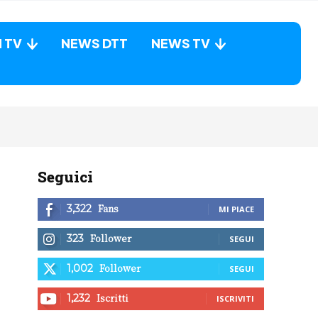
N TV
NEWS DTT
NEWS TV
Seguici
Fans
3,322
MI PIACE
Follower
323
SEGUI
Follower
1,002
SEGUI
Iscritti
1,232
ISCRIVITI