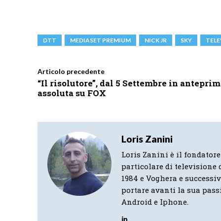
DTT
MEDIASET PREMIUM
NICK JR
SKY
TELE
Articolo precedente
“Il risolutore”, dal 5 Settembre in antepri
assoluta su FOX
Loris Zanini
Loris Zanini è il fondatore
particolare di televisione d
1984 e Voghera e successi
portare avanti la sua pass
Android e Iphone.