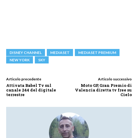
DISNEY CHANNEL
MEDIASET
MEDIASET PREMIUM
NEW YORK
SKY
Articolo precedente
Articolo successivo
Attivata Babel Tv sul
Moto GP, Gran Premio di
canale 244 del digitale
Valencia diretta tv free su
terrestre
Cielo