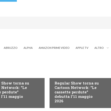
ABRUZZO
ALPHA
AMAZON PRIME VIDEO
APPLE TV
ALTRO
TEEN
 Show torna su
Regular Show torna su
 Network: “Le
Cartoon Network: “Le
e perdute”
cassette perdute”
 l’11 maggio
debutta l’11 maggio
2026