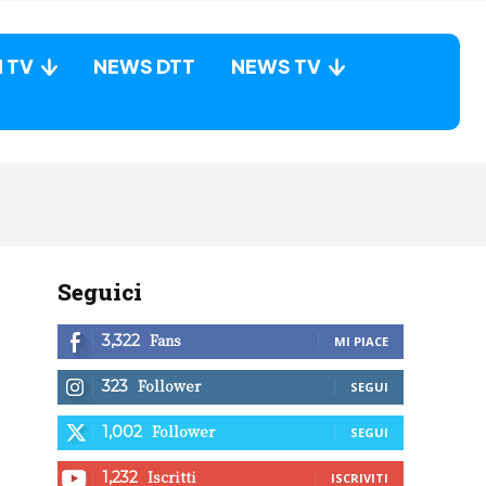
N TV
NEWS DTT
NEWS TV
Seguici
Fans
3,322
MI PIACE
Follower
323
SEGUI
Follower
1,002
SEGUI
Iscritti
1,232
ISCRIVITI