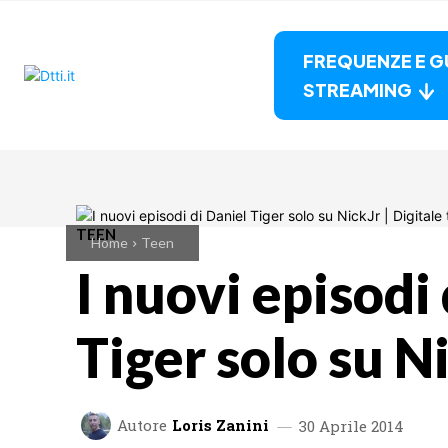
FREQUENZE E G
STREAMING
TEEN
Home
Teen
I nuovi episodi
Tiger solo su N
Autore
Loris Zanini
30 Aprile 2014