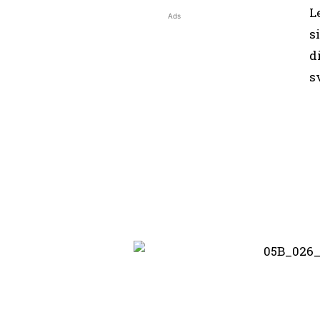
L
Ads
s
d
s