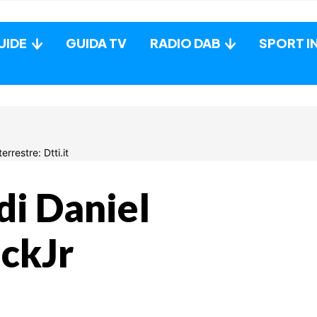
UIDE
GUIDA TV
RADIO DAB
SPORT I
 di Daniel
ickJr