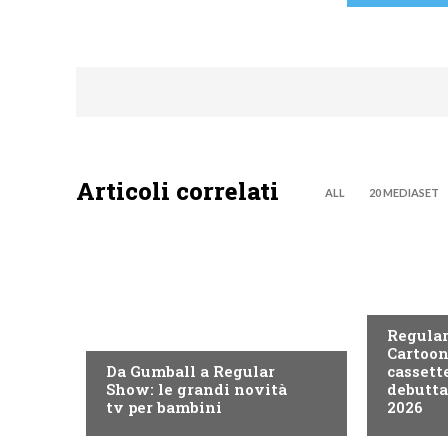
Articoli correlati
ALL
20 MEDIASET
TEEN
TEEN
Regular
Cartoon
Da Gumball a Regular
cassett
Show: le grandi novità
debutta
tv per bambini
2026