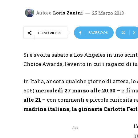
Autore
Loris Zanini
25 Marzo 2013
FACEBOOK
X
CONDIVIDERE
Si è svolta sabato a Los Angeles in uno scin
Choice Awards, l’evento in cui i ragazzi di tu
In Italia, ancora qualche giorno di attesa, 
606)
mercoledì 27 marzo alle 20.30
– e di 
alle 21
– con commenti e piccole curiosità ra
madrina italiana, la ginnasta Carlotta Ferl
L
Ads
g