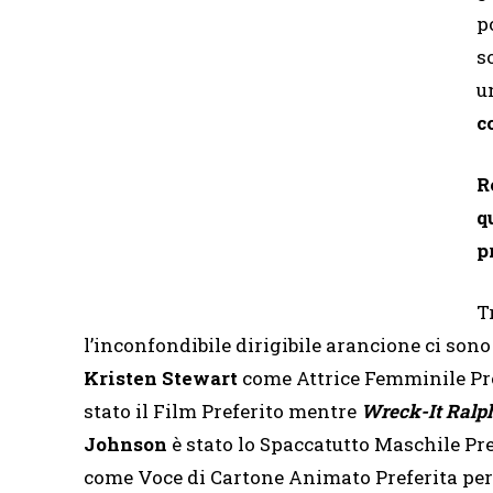
p
s
u
c
R
q
p
T
l’inconfondibile dirigibile arancione ci sono
Kristen Stewart
come Attrice Femminile Pref
stato il Film Preferito mentre
Wreck-It Ralp
Johnson
è stato lo Spaccatutto Maschile Pr
come Voce di Cartone Animato Preferita per 