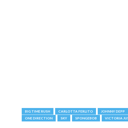
BIG TIME RUSH
CARLOTTA FERLITO
JOHNNY DEPP
ONE DIRECTION
SKY
SPONGEBOB
VICTORIA JU