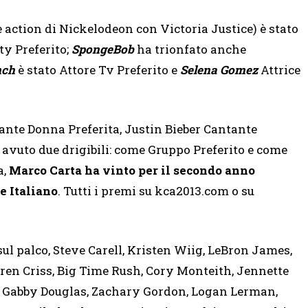
ve action di Nickelodeon con Victoria Justice) è stato
ity Preferito;
SpongeBob
ha
trionfato anche
nch
è stato Attore Tv Preferito e
Selena Gomez
Attrice
ante Donna Preferita, Justin Bieber Cantante
vuto due drigibili: come Gruppo Preferito e come
a,
Marco Carta ha vinto per il secondo anno
e Italiano
. Tutti i premi su kca2013.com o su
sul palco, Steve Carell, Kristen Wiig, LeBron James,
rren Criss, Big Time Rush, Cory Monteith, Jennette
, Gabby Douglas, Zachary Gordon, Logan Lerman,