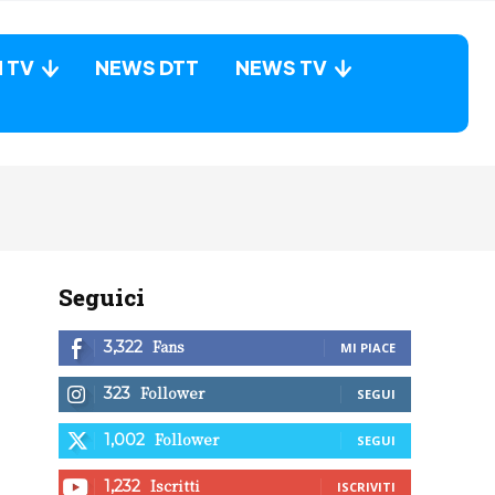
N TV
NEWS DTT
NEWS TV
Seguici
Fans
3,322
MI PIACE
Follower
323
SEGUI
Follower
1,002
SEGUI
Iscritti
1,232
ISCRIVITI