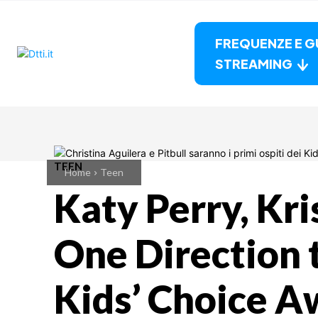
FREQUENZE E G
STREAMING
TEEN
Home
Teen
Katy Perry, Kri
One Direction 
Kids’ Choice A