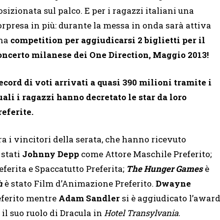
osizionata sul palco. E per i ragazzi italiani una
orpresa in più: durante la messa in onda sarà attiva
na
competition per aggiudicarsi 2 biglietti per il
oncerto milanese dei One Direction, Maggio 2013!
ecord di voti arrivati a quasi 390 milioni tramite i
uali i ragazzi hanno decretato le star da loro
referite.
ra i vincitori della serata, che hanno ricevuto
 stati
Johnny Depp
come Attore Maschile Preferito;
erita e Spaccatutto Preferita;
The Hunger Games
è
h
è stato Film d’Animazione Preferito.
Dwayne
eferito mentre
Adam Sandler
si è aggiudicato l’awar
il suo ruolo di Dracula in
Hotel Transylvania.