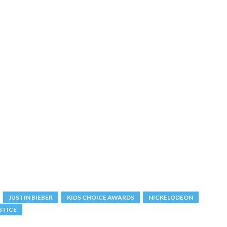
JUSTIN BIEBER
KIDS CHOICE AWARDS
NICKELODEON
STICE