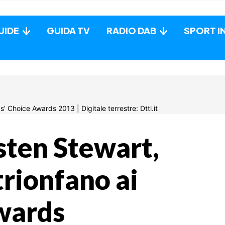
UIDE
GUIDA TV
RADIO DAB
SPORT I
sten Stewart,
trionfano ai
wards