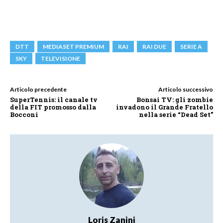
DTT
MEDIASET PREMIUM
RAI
RAI DUE
SERIE A
SKY
TELEVISIONE
Articolo precedente
Articolo successivo
SuperTennis: il canale tv
Bonsai TV: gli zombie
della FIT promosso dalla
invadono il Grande Fratello
Bocconi
nella serie “Dead Set”
Loris Zanini