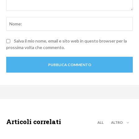
Commento:
No
Salva il mio nome, email e sito web in questo browser per la
prossima volta che commento.
Articoli correlati
ALL
ALTRO