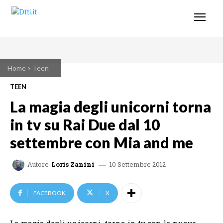
Home
Teen
TEEN
La magia degli unicorni torna
in tv su Rai Due dal 10
settembre con Mia and me
10 Settembre 2012
Autore
Loris Zanini
FACEBOOK
X
La magia degli unicorni, torna in tv con la nuove