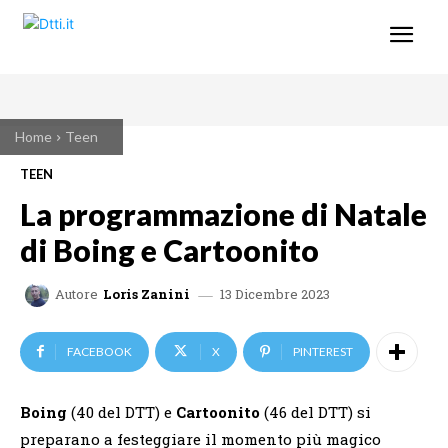
Home
Teen
TEEN
La programmazione di Natale
di Boing e Cartoonito
13 Dicembre 2023
Autore
Loris Zanini
FACEBOOK
X
PINTEREST
Boing
(40 del DTT) e
Cartoonito
(46 del DTT) si
preparano a festeggiare il momento più magico