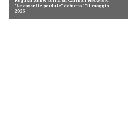
Regular Show torna su Cartoon Network:
“Le cassette perdute” debutta l’11 maggio
2026