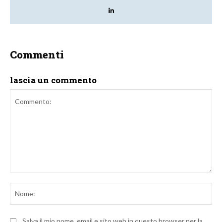
Commenti
lascia un commento
Commento:
No
Salva il mio nome, email e sito web in questo browser per la