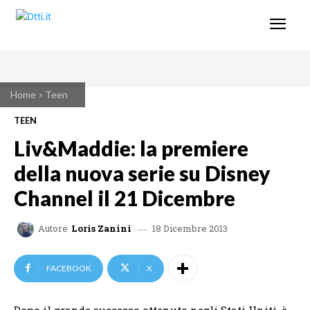
Home
Teen
TEEN
Liv&Maddie: la premiere
della nuova serie su Disney
Channel il 21 Dicembre
18 Dicembre 2013
Autore
Loris Zanini
FACEBOOK
X
Dopo il grande successo ottenuto negli Stati Uniti, è