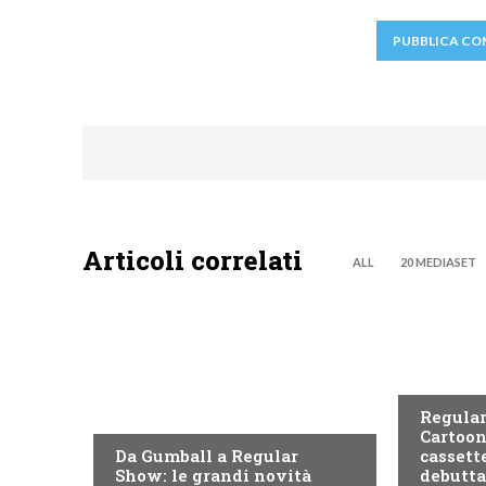
Articoli correlati
ALL
20 MEDIASET
TEEN
TEEN
Regular
Cartoon
Da Gumball a Regular
cassett
Show: le grandi novità
debutta