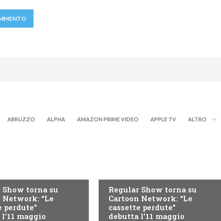
ABRUZZO
ALPHA
AMAZON PRIME VIDEO
APPLE TV
ALTRO
TEEN
 Show torna su
Regular Show torna su
 Network: “Le
Cartoon Network: “Le
e perdute”
cassette perdute”
 l’11 maggio
debutta l’11 maggio