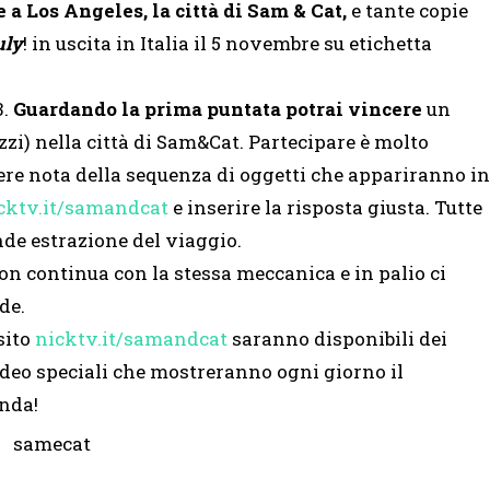
 a Los Angeles, la città di Sam & Cat,
e tante copie
uly
! in uscita in Italia il 5 novembre su etichetta
3.
Guardando la prima puntata potrai vincere
un
zi) nella città di Sam&Cat. Partecipare è molto
ere nota della sequenza di oggetti che appariranno in
cktv.it/samandcat
e inserire la risposta giusta. Tutte
nde estrazione del viaggio.
on continua con la stessa meccanica e in palio ci
de.
sito
nicktv.it/samandcat
saran
no disponibili dei
ideo speciali che mostreranno ogni giorno il
nda!