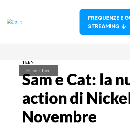
FREQUENZE E G
STREAMING
TEEN
Home
Teen
Sam e Cat: la n
action di Nicke
Novembre