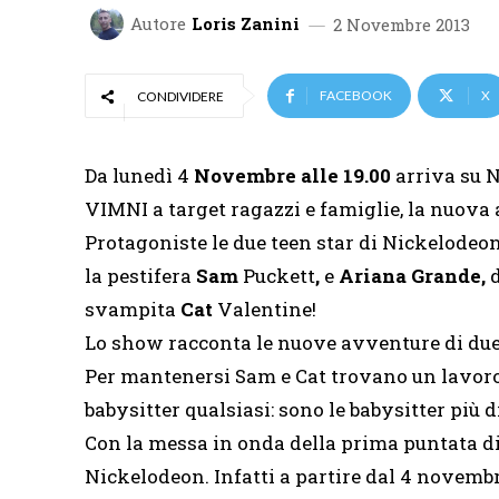
Autore
Loris Zanini
2 Novembre 2013
FACEBOOK
X
CONDIVIDERE
Da lunedì 4
Novembre alle 19.00
arriva su N
VIMNI a target ragazzi e famiglie, la nuova 
Protagoniste le due teen star di Nickelodeo
la pestifera
Sam
Puckett
,
e
Arian
a Grande,
svampita
Cat
Valentine!
Lo show racconta le nuove avventure di due 
Per mantenersi Sam e Cat trovano un lavo
babysitter qualsiasi: sono le babysitter più 
Con la messa in onda della prima puntata di
Nickelodeon. Infatti a partire dal 4 novembr