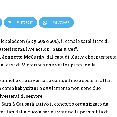
PINTEREST
WHATSAPP
ickelodeon (Sky 605 e 606), il canale satellitare di
attesissima live action “
Sam & Cat”
.
n
Jennette McCurdy,
dal cast di iCarly che interpreta
dal cast di Victorious che veste i panni della
amiche che diventano coinquiline e socie in affari.
ro come
babysitter
e ovviamente non sono due
divertenti di sempre!
 Sam & Cat sarà attivo il concorso organizzato da
e i fan della nuova serie avranno la possibilità di