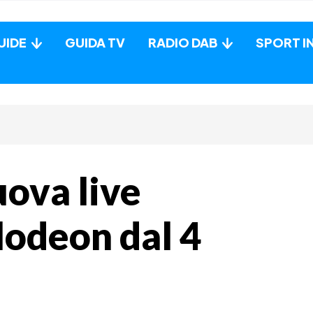
UIDE
GUIDA TV
RADIO DAB
SPORT I
uova live
lodeon dal 4