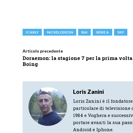
ICARLY
NICKELODEON
RAI
SERIE A
SKY
Articolo precedente
Doraemon: la stagione 7 per la prima volta
Boing
Loris Zanini
Loris Zanini è il fondatore
particolare di televisione d
1984 e Voghera e successi
portare avanti la sua pass
Android e Iphone.