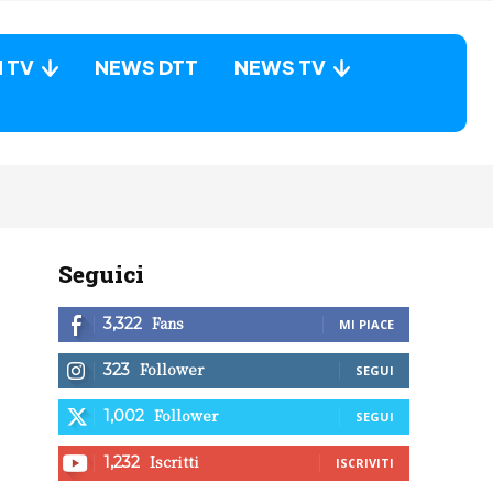
N TV
NEWS DTT
NEWS TV
Seguici
Fans
3,322
MI PIACE
Follower
323
SEGUI
Follower
1,002
SEGUI
Iscritti
1,232
ISCRIVITI