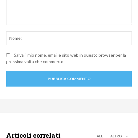
Commento:
No
Salva il mio nome, email e sito web in questo browser per la
prossima volta che commento.
Articoli correlati
ALL
ALTRO