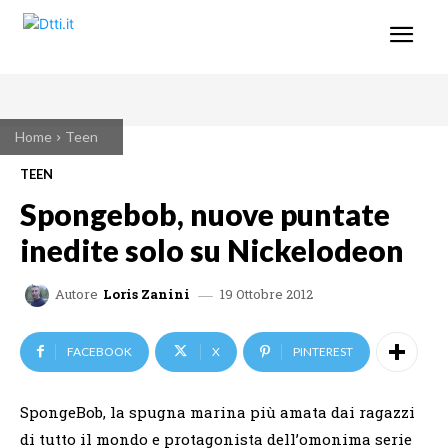
Home
Teen
TEEN
Spongebob, nuove puntate
inedite solo su Nickelodeon
19 Ottobre 2012
Autore
Loris Zanini
FACEBOOK
X
PINTEREST
SpongeBob, la spugna marina più amata dai ragazzi
di tutto il mondo e protagonista dell’omonima serie