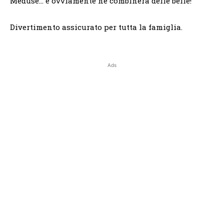
Meduse… e ovviamente ne combinerà delle belle!
Divertimento assicurato per tutta la famiglia.
Ads